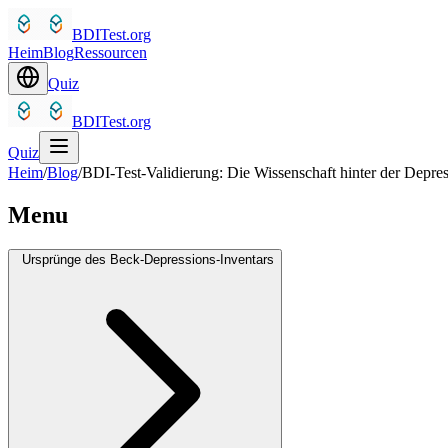
BDITest.org
Heim
Blog
Ressourcen
Quiz
BDITest.org
Quiz
Heim
/
Blog
/
BDI-Test-Validierung: Die Wissenschaft hinter der Depr
Menu
Ursprünge des Beck-Depressions-Inventars