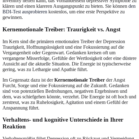
Inventory helfen kann, das Vorhandensein depressiver Symptome zu
klären und einen klareren Ausgangspunkt zu bieten. Sie können
den
BDI-Test ausprobieren
kostenlos, um eine erste Perspektive zu
gewinnen.
Kernemotionale Treiber: Traurigkeit vs. Angst
Im Kern sind die primären emotionalen Treiber der Depression
Traurigkeit, Hoffnungslosigkeit und eine Fokussierung auf die
Vergangenheit oder Gegenwart. Gedanken kreisen oft um
vergangene Misserfolge, Gefühle der Wertlosigkeit oder eine düstere
Aussicht auf die aktuelle Situation. Die Energie ist typischerweise
gering, was zu Lethargie und Apathie führt.
Im Gegensatz dazu ist der
Kernemotionale Treiber
der Angst
Furcht, Sorge und eine Fokussierung auf die Zukunft. Gedanken
sind von potenziellen Bedrohungen, negativen Ergebnissen und
dem, was schiefgehen könnte, verzehrt. Die Energie ist oft hoch und
zerstreut, was zu Ruhelosigkeit, Agitation und einem Gefühl der
Anspannung führt.
Verhaltens- und kognitive Unterschiede in Ihrer
Reaktion
Verhaltensmäßig führt Depression oft zu Rückzug und Vermeidung.