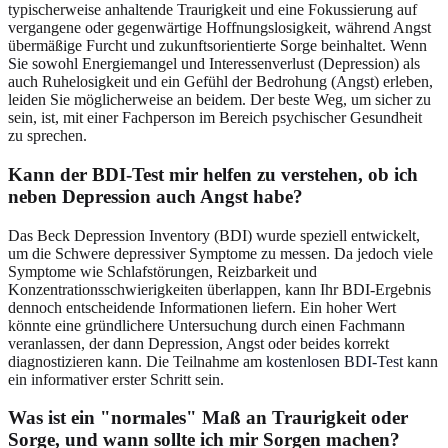
typischerweise anhaltende Traurigkeit und eine Fokussierung auf
vergangene oder gegenwärtige Hoffnungslosigkeit, während Angst
übermäßige Furcht und zukunftsorientierte Sorge beinhaltet. Wenn
Sie sowohl Energiemangel und Interessenverlust (Depression) als
auch Ruhelosigkeit und ein Gefühl der Bedrohung (Angst) erleben,
leiden Sie möglicherweise an beidem. Der beste Weg, um sicher zu
sein, ist, mit einer Fachperson im Bereich psychischer Gesundheit
zu sprechen.
Kann der BDI-Test mir helfen zu verstehen, ob ich
neben Depression auch Angst habe?
Das Beck Depression Inventory (BDI) wurde speziell entwickelt,
um die Schwere depressiver Symptome zu messen. Da jedoch viele
Symptome wie Schlafstörungen, Reizbarkeit und
Konzentrationsschwierigkeiten überlappen, kann Ihr BDI-Ergebnis
dennoch entscheidende Informationen liefern. Ein hoher Wert
könnte eine gründlichere Untersuchung durch einen Fachmann
veranlassen, der dann Depression, Angst oder beides korrekt
diagnostizieren kann. Die Teilnahme am
kostenlosen BDI-Test
kann
ein informativer erster Schritt sein.
Was ist ein "normales" Maß an Traurigkeit oder
Sorge, und wann sollte ich mir Sorgen machen?