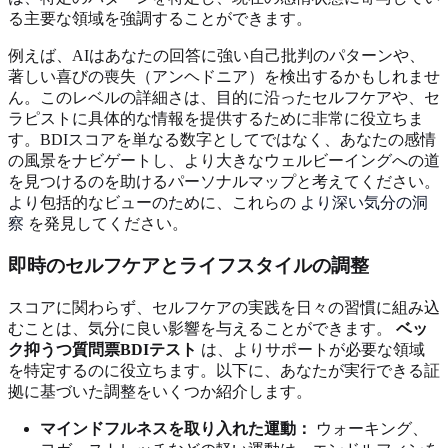
る主要な領域を強調することができます。
例えば、AIはあなたの回答に強い自己批判のパターンや、
著しい喜びの喪失（アンヘドニア）を検出するかもしれませ
ん。このレベルの詳細さは、目的に沿ったセルフケアや、セ
ラピストに具体的な情報を提供するために非常に役立ちま
す。BDIスコアを単なる数字としてではなく、あなたの感情
の風景をナビゲートし、より大きなウェルビーイングへの道
を見つけるのを助けるパーソナルマップと考えてください。
より包括的なビューのために、これらの
より深い気分の洞
察
を発見してください。
即時のセルフケアとライフスタイルの調整
スコアに関わらず、セルフケアの実践を日々の習慣に組み込
むことは、気分に良い影響を与えることができます。
ベッ
ク抑うつ質問票BDIテスト
は、よりサポートが必要な領域
を特定するのに役立ちます。以下に、あなたが実行できる証
拠に基づいた調整をいくつか紹介します。
マインドフルネスを取り入れた運動：
ウォーキング、