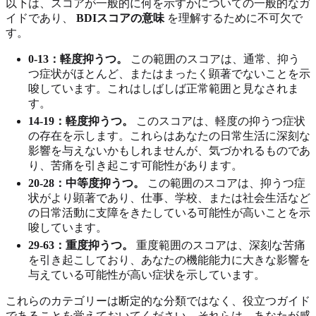
以下は、スコアが一般的に何を示すかについての一般的なガ
イドであり、
BDIスコアの意味
を理解するために不可欠で
す。
0-13：軽度抑うつ。
この範囲のスコアは、通常、抑う
つ症状がほとんど、またはまったく顕著でないことを示
唆しています。これはしばしば正常範囲と見なされま
す。
14-19：軽度抑うつ。
このスコアは、軽度の抑うつ症状
の存在を示します。これらはあなたの日常生活に深刻な
影響を与えないかもしれませんが、気づかれるものであ
り、苦痛を引き起こす可能性があります。
20-28：中等度抑うつ。
この範囲のスコアは、抑うつ症
状がより顕著であり、仕事、学校、または社会生活など
の日常活動に支障をきたしている可能性が高いことを示
唆しています。
29-63：重度抑うつ。
重度範囲のスコアは、深刻な苦痛
を引き起こしており、あなたの機能能力に大きな影響を
与えている可能性が高い症状を示しています。
これらのカテゴリーは断定的な分類ではなく、役立つガイド
であることを覚えておいてください。それらは、あなたが感