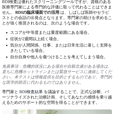
BDI検査は優れたスクリーニングツールですが、資格のある
医療専門家による専門的な評価に取って代わることはできま
せん。
BDIの臨床場面での活用
は、しばしば医師やセラピ
ストとの会話の出発点となります。専門家の助けを求めるこ
とが強く推奨されるのは、次のような場合です。
スコアが中等度または重度範囲にある場合。
症状が2週間以上続く場合。
気分が人間関係、仕事、または日常生活に著しく支障を
きたしている場合。
自分自身や他人を傷つけることを考えてしまう場合。
免責事項：危機的状況にある場合や自殺念慮がある場合は、
直ちに危機ホットラインまたは緊急サービスに連絡してくだ
さい。本テストは情報提供を目的とするものであり、専門的
な医学的助言に代わるものではありません。
専門家と
BDI検査結果
を議論することで、正式な診断、パ
ーソナライズされた治療計画、そしてあなたの感情を乗り越
えるためのサポート的な空間を得ることができます。