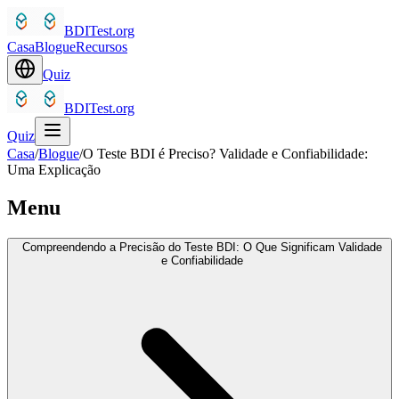
BDITest.org
Casa
Blogue
Recursos
Quiz
BDITest.org
Quiz
Casa
/
Blogue
/
O Teste BDI é Preciso? Validade e Confiabilidade:
Uma Explicação
Menu
Compreendendo a Precisão do Teste BDI: O Que Significam Validade
e Confiabilidade