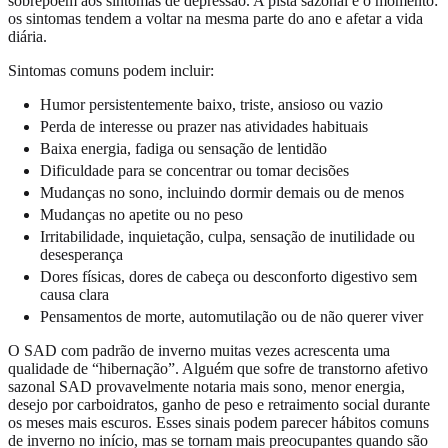
sobrepõem aos sintomas de depressão. A pista sazonal é o momento:
os sintomas tendem a voltar na mesma parte do ano e afetar a vida
diária.
Sintomas comuns podem incluir:
Humor persistentemente baixo, triste, ansioso ou vazio
Perda de interesse ou prazer nas atividades habituais
Baixa energia, fadiga ou sensação de lentidão
Dificuldade para se concentrar ou tomar decisões
Mudanças no sono, incluindo dormir demais ou de menos
Mudanças no apetite ou no peso
Irritabilidade, inquietação, culpa, sensação de inutilidade ou
desesperança
Dores físicas, dores de cabeça ou desconforto digestivo sem
causa clara
Pensamentos de morte, automutilação ou de não querer viver
O SAD com padrão de inverno muitas vezes acrescenta uma
qualidade de “hibernação”. Alguém que sofre de transtorno afetivo
sazonal SAD provavelmente notaria mais sono, menor energia,
desejo por carboidratos, ganho de peso e retraimento social durante
os meses mais escuros. Esses sinais podem parecer hábitos comuns
de inverno no início, mas se tornam mais preocupantes quando são