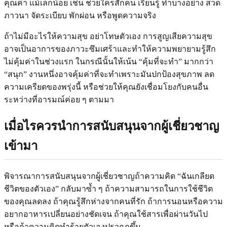
คุณค่า แม้เล็กน้อย เช่น ช่วยใครสักคน เรียนรู้ ทำบางอย่าง สวด
ภาวนา จัดระเบียบ พักผ่อน หรือพูดความจริง
ถ้าไม่มีอะไรให้ความสุข อย่าโทษตัวเอง การสูญเสียความสุข
อาจเป็นอาการของภาวะซึมเศร้าและทำให้ความพยายามรู้สึก
ไม่คุ้มค่าในช่วงแรก ในกรณีนั้นให้เน้น “คุ้มที่จะทำ” มากกว่า
“สนุก” งานหนึ่งอาจคุ้มค่าที่จะทำเพราะมันปกป้องสุขภาพ ลด
ความเครียดของพรุ่งนี้ หรือช่วยให้คุณยังเชื่อมโยงกับคนอื่น
ระหว่างที่อารมณ์ค่อย ๆ ตามมา
เมื่อไรควรนำการสนับสนุนจากผู้เชี่ยวชาญ
เข้ามา
พิจารณาการสนับสนุนจากผู้เชี่ยวชาญถ้าความคิด “ฉันเกลียด
ชีวิตของตัวเอง” กลับมาซ้ำ ๆ ถ้าความสามารถในการใช้ชีวิต
ของคุณลดลง ถ้าคุณรู้สึกห่างจากคนที่รัก ถ้าการนอนหรือความ
อยากอาหารเปลี่ยนอย่างชัดเจน ถ้าคุณใช้สารเพื่อผ่านวันไป
หรือถ้าความคิดทำร้ายตัวเองปรากฏขึ้น