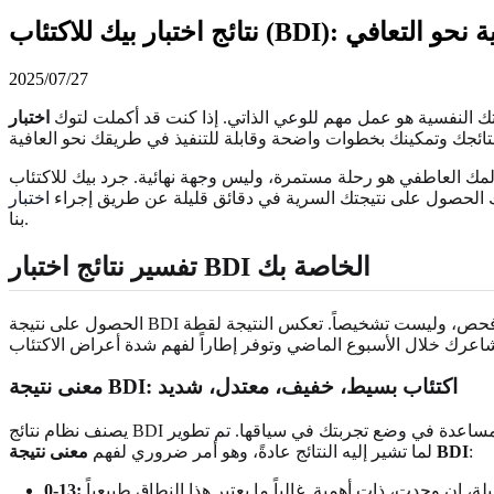
B): خطواتك التالية نحو التعافي
2025/07/27
تك النفسية هو عمل مهم للوعي الذاتي. إذا كنت قد أكملت لتوك
 هو رحلة مستمرة، وليس وجهة نهائية. جرد بيك للاكتئاب (BDI) هو أداة قيمة ومثبتة علمياً، مصممة لمساعدتك في الحصول على صورة أوضح لمزاجك. سواء كنت تشعر بالفضول فقط أو
كنك الحصول على نتيجتك السرية في دقائق قليلة عن طريق إجراء
بنا.
تفسير نتائج اختبار BDI الخاصة بك
الحصول على نتيجة BDI الخاصة بك هو الخطوة الأولى. الآن، دعنا نفكك ما يعنيه ذلك. من المهم التعامل مع هذه المعلومات بفضول وتعاطف، مع تذكر أن هذه أداة فحص، وليست تشخيصاً. تعكس النتيجة لقطة
معنى نتيجة BDI: اكتئاب بسيط، خفيف، معتدل، شديد
يصنف نظام نتائج BDI النتائج إلى عدة مستويات للمساعدة في وضع تجربتك في سياقها. تم تطوير BDI-II (الإصدار الأكثر شيوعاً) بواسطة الدكتور آرون ت. بيك، ويستخدم مقياساً من 0 إلى 63. فيما يلي دليل عام
:
معنى نتيجة BDI
لما تشير إليه النتائج عادةً، وهو أمر ضروري لفهم