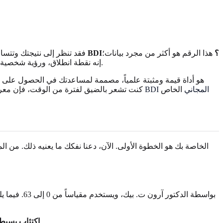
ماذا تخبرني نتائج اختبار BDI؟
هذا الرقم هو أكثر من مجرد بيانات؛
، فقد تنظر إلى نتيجتك وتتس
إنه نقطة انطلاق، ورؤية شخصية يمكن أن تدعم رحلتك نحو العافية. هذا الدليل هنا لمساعدتك على فهم نتائجك وتمكينك بخطوات واضحة وقابلة للتنفيذ في طريقك نحو العافية.
اختبار BDI المجاني
الخاص
كنت تشعر بالضيق لفترة من الوقت، فإن معرفة 
تشير النتيجة في هذا النطاق عادةً إلى أنك تعاني من أعراض اكتئاب قليلة، إن وجدت، ذات أهمية. غالباً ما يعتبر هذا النطاق طبيعياً.
0-13: اكتئاب بسيط