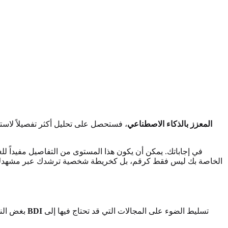
تقرير BDI المعزز بالذكاء الاصطناعي
، فستحصل على تحليل أكثر تفصيلاً لاستجا
لتقديم معلومات محددة للمعالج. فكر في نتيجة BDI الخاصة بك ليس فقط كرقم، بل كخريطة
تسليط الضوء على المجالات التي قد تحتاج فيها إلى
اختبار بيك للاكتئاب BDI
بغض النظ