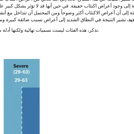
شديد.
تذكر، هذه الفئات ليست تسميات نهائية ولكنها أدلة مفيدة. إنها توفر لغة لوصف ما تشعر به وأساساً لطلب الدعم المناسب.