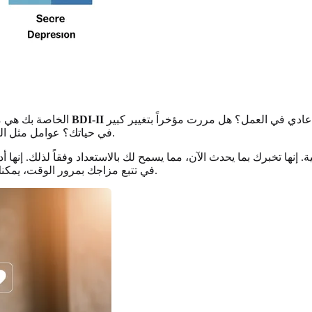
حقاً، يجب أن تأخذ في الاعتبار سياق حياتك. هل أنت تحت ضغط غير عادي في العمل؟ هل مررت مؤخراً بتغيير كبير
تفسر نتائج BDI-II
نتيجة BDI الخاصة 
في حياتك؟ عوامل مثل المرض الجسدي، وقلة النوم، والحزن يمكن أن تؤثر جميعها على نتيجتك.
نها تخبرك بما يحدث الآن، مما يسمح لك بالاستعداد وفقاً لذلك. إنها 
لاحقاً لمعرفة ما إذا كانت الأمور قد تغيرت.
في تتبع مزاجك بمرور الوقت، يمكنك 