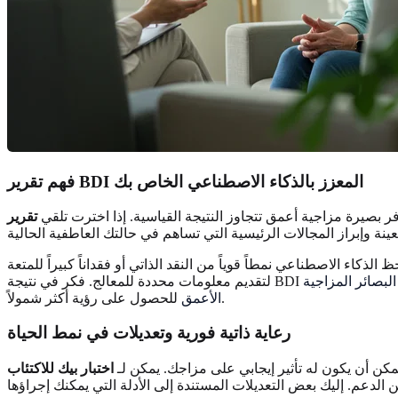
فهم تقرير BDI المعزز بالذكاء الاصطناعي الخاص بك
فر بصيرة مزاجية أعمق تتجاوز النتيجة القياسية. إذا اخترت تلقي
 من النقد الذاتي أو فقداناً كبيراً للمتعة (anhedonia) في إجاباتك. يمكن أن يكون هذا المستوى من التفاصيل مفيداً للغاية للرعاية الذاتية المستهدفة أو
البصائر المزاجية
للحصول على رؤية أكثر شمولاً.
الأعمق
رعاية ذاتية فورية وتعديلات في نمط الحياة
كن أن يكون له تأثير إيجابي على مزاجك. يمكن لـ