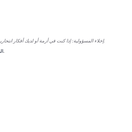
إخلاء المسؤولية: إذا كنت في أزمة أو لديك أفكار انتحارية، يرجى الاتصال بخط المساعدة أو خدمات الطوارئ على الفور. هذا الاختبار هو لأغراض إعلامية فقط وليس بديلاً عن المشورة الطبية المهنية.
مع محترف تشخيصاً رسمياً، وخطة علاج مخصصة، ومساحة داعمة للتنقل في مشاعرك.
نتائج