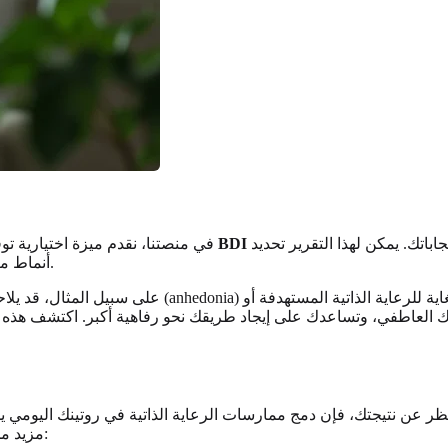
باتك. يمكن لهذا التقرير تحديد
في منصتنا، نقدم ميزة اختيارية تو
أنماط معينة وإبراز المجالات الرئيسية التي تساهم في حالتك العاطفية الحالية.
على سبيل المثال، قد يلاحظ الذكاء الاصطناعي نمطاً قوياً
 شخصية ترشدك عبر مشهدك العاطفي، وتساعدك على إيجاد طريقك نحو رفاهية أكبر. اكتشف هذه
ر عن نتيجتك، فإن دمج ممارسات الرعاية الذاتية في روتينك اليومي يم
مزيد من الدعم. إليك بعض التعديلات المستندة إلى الأدلة التي يمكنك إجراؤها: