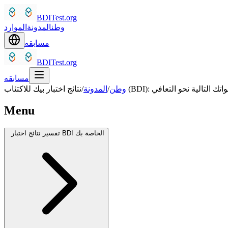
BDITest.org
وطن
المدونة
الموارد
مسابقه
BDITest.org
مسابقه
تبار بيك للاكتئاب (BDI): خطواتك التالية نحو التعافي
وطن
/
المدونة
/
Menu
تفسير نتائج اختبار BDI الخاصة بك