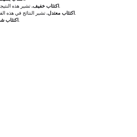
تشير هذه النتيجة إلى وجود أعراض اكتئاب خفيفة. في حين أنها قد لا تؤثر بشكل كبير على حياتك اليومية، إلا أنها ملحوظة ويمكن أن تسبب ضائقة.
14-19: اكتئاب خفيف.
تشير النتائج في هذه الفئة إلى أن أعراض الاكتئاب أكثر وضوحاً ومن المحتمل أن تتداخل مع أنشطتك اليومية، مثل العمل أو المدرسة أو الحياة الاجتماعية.
20-28: اكتئاب معتدل.
تشير النتيجة في النطاق الشديد إلى أعراض تسبب ضائقة كبيرة ومن المحتمل أن يكون لها تأثير كبير على قدرتك على العمل.
29-63: اكتئاب 