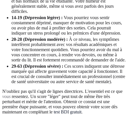
et bas normaux de la vie étudiante. Votre humeur est
généralement stable, même si vous avez parfois des jours
difficiles.
14-19 (Dépression légère) :
Vous pourriez vous sentir
constamment déprimé, manquer de motivation pour les cours,
ou avoir plus de mal à profiter des sorties. Cela pourrait
indiquer un stress prolongé ou les prémices d'une dépression.
20-28 (Dépression modérée) :
À ce niveau, les symptômes
interfèrent probablement avec vos résultats académiques et
votre fonctionnement quotidien. Vous pourriez avoir du mal à
vous concentrer en cours, à rendre vos devoirs, ou même à
sortir du lit. Il est fortement recommandé de demander de l'aide.
29-63 (Dépression sévère) :
Ces scores indiquent une détresse
marquée qui affecte gravement votre capacité à fonctionner. Il
est crucial de consulter immédiatement un professionnel (centre
de santé universitaire ou autre service de santé mentale).
N'oubliez pas qu'il s'agit de lignes directrices. L'essentiel est ce que
vous
ressentez. Un score "léger" peut tout de même être très
perturbant et mérite de l'attention. Obtenir ce constat est une
première étape puissante, et vous pouvez obtenir votre score dès
maintenant en complétant le
test BDI gratuit
.