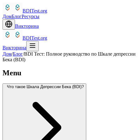
BDITest.org
Дом
Блог
Ресурсы
Викторина
BDITest.org
Викторина
Дом
/
Блог
/
BDI Тест: Полное руководство по Шкале депрессии
Бека (BDI)
Menu
Что такое Шкала Депрессии Бека (BDI)?