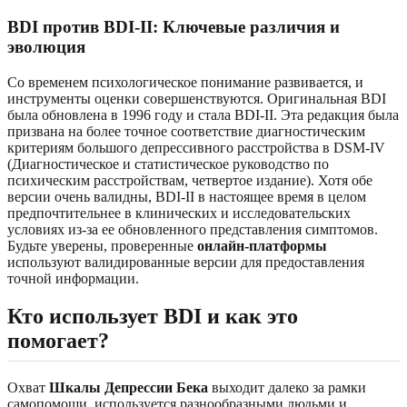
BDI против BDI-II: Ключевые различия и
эволюция
Со временем психологическое понимание развивается, и
инструменты оценки совершенствуются. Оригинальная BDI
была обновлена в 1996 году и стала BDI-II. Эта редакция была
призвана на более точное соответствие диагностическим
критериям большого депрессивного расстройства в DSM-IV
(Диагностическое и статистическое руководство по
психическим расстройствам, четвертое издание). Хотя обе
версии очень валидны, BDI-II в настоящее время в целом
предпочтительнее в клинических и исследовательских
условиях из-за ее обновленного представления симптомов.
Будьте уверены, проверенные
онлайн-платформы
используют валидированные версии для предоставления
точной информации.
Кто использует BDI и как это
помогает?
Охват
Шкалы Депрессии Бека
выходит далеко за рамки
самопомощи, используется разнообразными людьми и