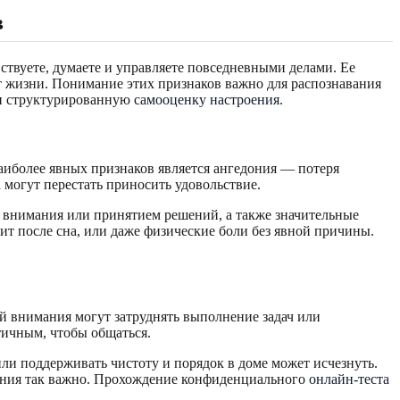
в
вствуете, думаете и управляете повседневными делами. Ее
т жизни. Понимание этих признаков важно для распознавания
ти структурированную
самооценку настроения
.
наиболее явных признаков является ангедония — потеря
 могут перестать приносить удовольствие.
 внимания или принятием решений, а также значительные
ит после сна, или даже физические боли без явной причины.
й внимания могут затруднять выполнение задач или
тичным, чтобы общаться.
ли поддерживать чистоту и порядок в доме может исчезнуть.
ения так важно. Прохождение конфиденциального
онлайн-теста