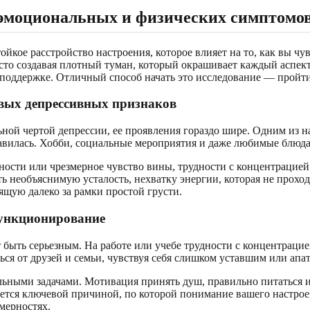
 эмоциональных и физических симптомо
ойкое расстройство настроения, которое влияет на то, как вы чу
сто создавая плотный туман, который окрашивает каждый аспек
 в поддержке. Отличный способ начать это исследование — прой
евых депрессивных признаков
ьной чертой депрессии, ее проявления гораздо шире. Одним из 
равилась. Хобби, социальные мероприятия и даже любимые блюда
ости или чрезмерное чувство вины, трудности с концентрацией
 необъяснимую усталость, нехватку энергии, которая не проход
щую далеко за рамки простой грусти.
функционирование
быть серьезным. На работе или учебе трудности с концентрацие
ся от друзей и семьи, чувствуя себя слишком уставшим или апа
льными задачами. Мотивация принять душ, правильно питаться и
ется ключевой причиной, по которой понимание вашего настро
мерностях.