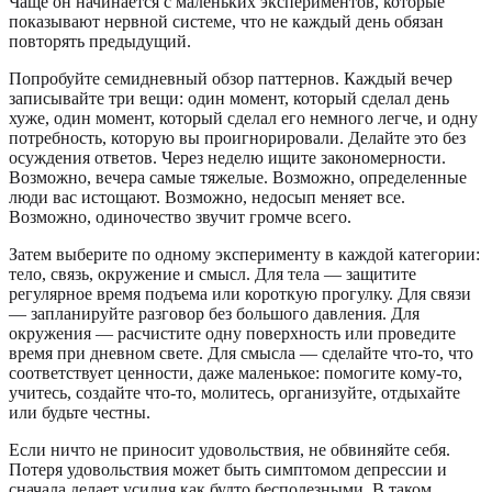
Чаще он начинается с маленьких экспериментов, которые
показывают нервной системе, что не каждый день обязан
повторять предыдущий.
Попробуйте семидневный обзор паттернов. Каждый вечер
записывайте три вещи: один момент, который сделал день
хуже, один момент, который сделал его немного легче, и одну
потребность, которую вы проигнорировали. Делайте это без
осуждения ответов. Через неделю ищите закономерности.
Возможно, вечера самые тяжелые. Возможно, определенные
люди вас истощают. Возможно, недосып меняет все.
Возможно, одиночество звучит громче всего.
Затем выберите по одному эксперименту в каждой категории:
тело, связь, окружение и смысл. Для тела — защитите
регулярное время подъема или короткую прогулку. Для связи
— запланируйте разговор без большого давления. Для
окружения — расчистите одну поверхность или проведите
время при дневном свете. Для смысла — сделайте что-то, что
соответствует ценности, даже маленькое: помогите кому-то,
учитесь, создайте что-то, молитесь, организуйте, отдыхайте
или будьте честны.
Если ничто не приносит удовольствия, не обвиняйте себя.
Потеря удовольствия может быть симптомом депрессии и
сначала делает усилия как будто бесполезными. В таком