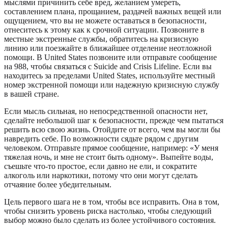
мыслями причинить себе вред, желанием умереть,
составлением плана, прощанием, раздачей важных вещей или
ощущением, что вы не можете оставаться в безопасности,
отнеситесь к этому как к срочной ситуации. Позвоните в
местные экстренные службы, обратитесь на кризисную
линию или поезжайте в ближайшее отделение неотложной
помощи. В United States позвоните или отправьте сообщение
на 988, чтобы связаться с Suicide and Crisis Lifeline. Если вы
находитесь за пределами United States, используйте местный
номер экстренной помощи или надежную кризисную службу
в вашей стране.
Если мысль сильная, но непосредственной опасности нет,
сделайте небольшой шаг к безопасности, прежде чем пытаться
решить всю свою жизнь. Отойдите от всего, чем вы могли бы
навредить себе. По возможности сядьте рядом с другим
человеком. Отправьте прямое сообщение, например: «У меня
тяжелая ночь, и мне не стоит быть одному». Выпейте воды,
съешьте что-то простое, если давно не ели, и сократите
алкоголь или наркотики, потому что они могут сделать
отчаяние более убедительным.
Цель первого шага не в том, чтобы все исправить. Она в том,
чтобы снизить уровень риска настолько, чтобы следующий
выбор можно было сделать из более устойчивого состояния.