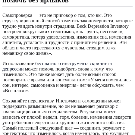
Самопроверка — это не приговор о том, кто вы. Это
структурированный способ заметить закономерности, которые
трудно увидеть изнутри страдания. Beck Depression Inventory
построен вокруг таких симптомов, как грусть, пессимизм,
самокритика, потеря удовольствия, изменения сна, изменения
аппетита, усталость и трудности с принятием решений. Эти
области часто пересекаются с чувством, стоящим за «я
ненавижу свою жизнь».
Использование
бесплатного инструмента скрининга
депрессии
может помочь подобрать слова к тому, что
изменилось. Это также может дать более ясный способ
поговорить с врачом или консультантом: «У меня изменились
сон, интерес, самооценка и энергия» легче обсуждать, чем
«Все плохо».
Сохраняйте перспективу. Инструмент самооценки может
поддержать размышление, но он не заменяет разговор с
квалифицированным специалистом. Результаты могут
зависеть от плохой недели, горя, болезни, изменения лекарств,
употребления веществ или крупного жизненного события.
Самый полезный следующий шаг — соединить результат с
контекстом: что изменилось, когда изменилось, что ухудшает