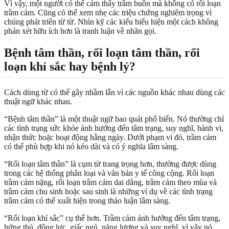
Vì vậy, một người có thể cảm thấy trầm buồn mà không có rối loạn
trầm cảm. Cũng có thể xem nhẹ các triệu chứng nghiêm trọng vì
chúng phát triển từ từ. Nhìn kỹ các kiểu biểu hiện một cách không
phán xét hữu ích hơn là tranh luận về nhãn gọi.
Bệnh tâm thần, rối loạn tâm thần, rối
loạn khí sắc hay bệnh lý?
Cách dùng từ có thể gây nhầm lẫn vì các nguồn khác nhau dùng các
thuật ngữ khác nhau.
“Bệnh tâm thần” là một thuật ngữ bao quát phổ biến. Nó thường chỉ
các tình trạng sức khỏe ảnh hưởng đến tâm trạng, suy nghĩ, hành vi,
nhận thức hoặc hoạt động hằng ngày. Dưới phạm vi đó, trầm cảm
có thể phù hợp khi nó kéo dài và có ý nghĩa lâm sàng.
“Rối loạn tâm thần” là cụm từ trang trọng hơn, thường được dùng
trong các hệ thống phân loại và văn bản y tế công cộng. Rối loạn
trầm cảm nặng, rối loạn trầm cảm dai dẳng, trầm cảm theo mùa và
trầm cảm chu sinh hoặc sau sinh là những ví dụ về các tình trạng
trầm cảm có thể xuất hiện trong thảo luận lâm sàng.
“Rối loạn khí sắc” cụ thể hơn. Trầm cảm ảnh hưởng đến tâm trạng,
hứng thú, động lực, giấc ngủ, năng lượng và suy nghĩ, vì vậy nó