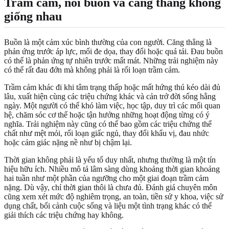
Trầm cảm, nỗi buồn và căng thẳng không
giống nhau
Buồn là một cảm xúc bình thường của con người. Căng thẳng là
phản ứng trước áp lực, mối đe dọa, thay đổi hoặc quá tải. Đau buồn
có thể là phản ứng tự nhiên trước mất mát. Những trải nghiệm này
có thể rất đau đớn mà không phải là rối loạn trầm cảm.
Trầm cảm khác đi khi tâm trạng thấp hoặc mất hứng thú kéo dài đủ
lâu, xuất hiện cùng các triệu chứng khác và cản trở đời sống hằng
ngày. Một người có thể khó làm việc, học tập, duy trì các mối quan
hệ, chăm sóc cơ thể hoặc tận hưởng những hoạt động từng có ý
nghĩa. Trải nghiệm này cũng có thể bao gồm các triệu chứng thể
chất như mệt mỏi, rối loạn giấc ngủ, thay đổi khẩu vị, đau nhức
hoặc cảm giác nặng nề như bị chậm lại.
Thời gian không phải là yếu tố duy nhất, nhưng thường là một tín
hiệu hữu ích. Nhiều mô tả lâm sàng dùng khoảng thời gian khoảng
hai tuần như một phần của ngưỡng cho một giai đoạn trầm cảm
nặng. Dù vậy, chỉ thời gian thôi là chưa đủ. Đánh giá chuyên môn
cũng xem xét mức độ nghiêm trọng, an toàn, tiền sử y khoa, việc sử
dụng chất, bối cảnh cuộc sống và liệu một tình trạng khác có thể
giải thích các triệu chứng hay không.