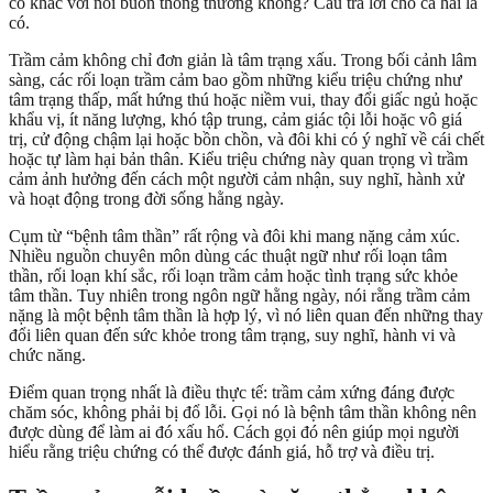
có khác với nỗi buồn thông thường không? Câu trả lời cho cả hai là
có.
Trầm cảm không chỉ đơn giản là tâm trạng xấu. Trong bối cảnh lâm
sàng, các rối loạn trầm cảm bao gồm những kiểu triệu chứng như
tâm trạng thấp, mất hứng thú hoặc niềm vui, thay đổi giấc ngủ hoặc
khẩu vị, ít năng lượng, khó tập trung, cảm giác tội lỗi hoặc vô giá
trị, cử động chậm lại hoặc bồn chồn, và đôi khi có ý nghĩ về cái chết
hoặc tự làm hại bản thân. Kiểu triệu chứng này quan trọng vì trầm
cảm ảnh hưởng đến cách một người cảm nhận, suy nghĩ, hành xử
và hoạt động trong đời sống hằng ngày.
Cụm từ “bệnh tâm thần” rất rộng và đôi khi mang nặng cảm xúc.
Nhiều nguồn chuyên môn dùng các thuật ngữ như rối loạn tâm
thần, rối loạn khí sắc, rối loạn trầm cảm hoặc tình trạng sức khỏe
tâm thần. Tuy nhiên trong ngôn ngữ hằng ngày, nói rằng trầm cảm
nặng là một bệnh tâm thần là hợp lý, vì nó liên quan đến những thay
đổi liên quan đến sức khỏe trong tâm trạng, suy nghĩ, hành vi và
chức năng.
Điểm quan trọng nhất là điều thực tế: trầm cảm xứng đáng được
chăm sóc, không phải bị đổ lỗi. Gọi nó là bệnh tâm thần không nên
được dùng để làm ai đó xấu hổ. Cách gọi đó nên giúp mọi người
hiểu rằng triệu chứng có thể được đánh giá, hỗ trợ và điều trị.