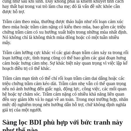
cũng như sau khi sinh. Đây không phải là khiếm khuyết tính cách
hay thất bại trong vai trò làm cha mẹ; đó là vấn đề sức khỏe cần
được hỗ trợ.
Trầm cảm theo mùa, thường được thảo luận như rối loạn cảm xúc
theo mùa hoặc trầm cảm nặng có kiểu theo mùa, bao gồm các triệu
chứng trầm cảm có xu hướng xuất hiện trong những mùa nhất định.
Nó không chỉ là không thích mùa đông hoặc có một tuần nhiều
mây.
Trầm cảm lưỡng cực khác vì các giai đoạn trầm cảm xảy ra trong rối
loạn lưỡng cực, tình trạng cũng có thể bao gồm các giai đoạn hưng
cảm hoặc hưng cảm nhẹ. Sự khác biệt này quan trọng vì việc lập kế
hoạch điều trị có thể khác.
Trầm cảm mạn tính có thể chỉ rối loạn trầm cảm dai dẳng hoặc các
triệu chứng trầm cảm kéo dài. Trầm cảm nhẹ vẫn có thể quan trọng
nếu nó ảnh hưởng đến giấc ngủ, động lực, công việc, các mối quan
hệ hoặc tự chăm sóc. Trầm cảm nặng có nhiều khả năng liên quan
đến suy giảm lớn và lo ngại về an toàn. Trong mọi trường hợp, nhãn
mức độ nghiêm trọng nên hướng dẫn hỗ trợ, chứ không định nghĩa
giá trị của một người.
Sàng lọc BDI phù hợp với bức tranh này
như thế nào