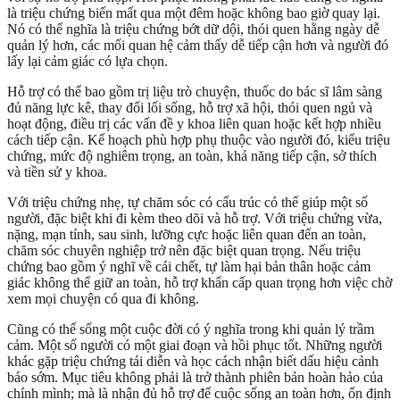
là triệu chứng biến mất qua một đêm hoặc không bao giờ quay lại.
Nó có thể nghĩa là triệu chứng bớt dữ dội, thói quen hằng ngày dễ
quản lý hơn, các mối quan hệ cảm thấy dễ tiếp cận hơn và người đó
lấy lại cảm giác có lựa chọn.
Hỗ trợ có thể bao gồm trị liệu trò chuyện, thuốc do bác sĩ lâm sàng
đủ năng lực kê, thay đổi lối sống, hỗ trợ xã hội, thói quen ngủ và
hoạt động, điều trị các vấn đề y khoa liên quan hoặc kết hợp nhiều
cách tiếp cận. Kế hoạch phù hợp phụ thuộc vào người đó, kiểu triệu
chứng, mức độ nghiêm trọng, an toàn, khả năng tiếp cận, sở thích
và tiền sử y khoa.
Với triệu chứng nhẹ, tự chăm sóc có cấu trúc có thể giúp một số
người, đặc biệt khi đi kèm theo dõi và hỗ trợ. Với triệu chứng vừa,
nặng, mạn tính, sau sinh, lưỡng cực hoặc liên quan đến an toàn,
chăm sóc chuyên nghiệp trở nên đặc biệt quan trọng. Nếu triệu
chứng bao gồm ý nghĩ về cái chết, tự làm hại bản thân hoặc cảm
giác không thể giữ an toàn, hỗ trợ khẩn cấp quan trọng hơn việc chờ
xem mọi chuyện có qua đi không.
Cũng có thể sống một cuộc đời có ý nghĩa trong khi quản lý trầm
cảm. Một số người có một giai đoạn và hồi phục tốt. Những người
khác gặp triệu chứng tái diễn và học cách nhận biết dấu hiệu cảnh
báo sớm. Mục tiêu không phải là trở thành phiên bản hoàn hảo của
chính mình; mà là nhận đủ hỗ trợ để cuộc sống an toàn hơn, ổn định