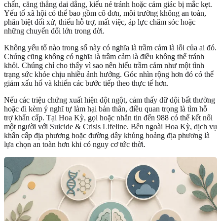
chấn, căng thẳng dai dẳng, kiểu né tránh hoặc cảm giác bị mắc kẹt.
Yếu tố xã hội có thể bao gồm cô đơn, môi trường không an toàn,
phân biệt đối xử, thiếu hỗ trợ, mất việc, áp lực chăm sóc hoặc
những chuyển đổi lớn trong đời.
Không yếu tố nào trong số này có nghĩa là trầm cảm là lỗi của ai đó.
Chúng cũng không có nghĩa là trầm cảm là điều không thể tránh
khỏi. Chúng chỉ cho thấy vì sao nên hiểu trầm cảm như một tình
trạng sức khỏe chịu nhiều ảnh hưởng. Góc nhìn rộng hơn đó có thể
giảm xấu hổ và khiến các bước tiếp theo thực tế hơn.
Nếu các triệu chứng xuất hiện đột ngột, cảm thấy dữ dội bất thường
hoặc đi kèm ý nghĩ tự làm hại bản thân, điều quan trọng là tìm hỗ
trợ khẩn cấp. Tại Hoa Kỳ, gọi hoặc nhắn tin đến 988 có thể kết nối
một người với Suicide & Crisis Lifeline. Bên ngoài Hoa Kỳ, dịch vụ
khẩn cấp địa phương hoặc đường dây khủng hoảng địa phương là
lựa chọn an toàn hơn khi có nguy cơ tức thời.