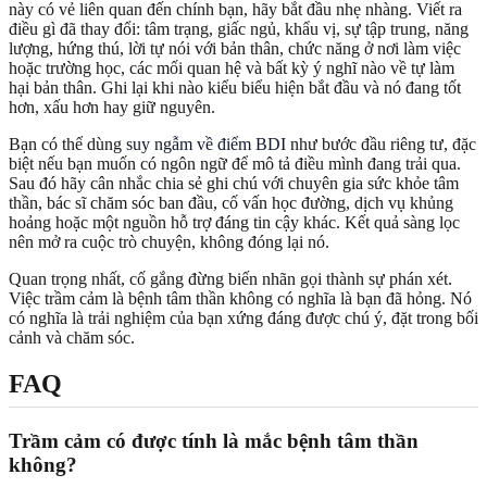
này có vẻ liên quan đến chính bạn, hãy bắt đầu nhẹ nhàng. Viết ra
điều gì đã thay đổi: tâm trạng, giấc ngủ, khẩu vị, sự tập trung, năng
lượng, hứng thú, lời tự nói với bản thân, chức năng ở nơi làm việc
hoặc trường học, các mối quan hệ và bất kỳ ý nghĩ nào về tự làm
hại bản thân. Ghi lại khi nào kiểu biểu hiện bắt đầu và nó đang tốt
hơn, xấu hơn hay giữ nguyên.
Bạn có thể dùng
suy ngẫm về điểm BDI
như bước đầu riêng tư, đặc
biệt nếu bạn muốn có ngôn ngữ để mô tả điều mình đang trải qua.
Sau đó hãy cân nhắc chia sẻ ghi chú với chuyên gia sức khỏe tâm
thần, bác sĩ chăm sóc ban đầu, cố vấn học đường, dịch vụ khủng
hoảng hoặc một nguồn hỗ trợ đáng tin cậy khác. Kết quả sàng lọc
nên mở ra cuộc trò chuyện, không đóng lại nó.
Quan trọng nhất, cố gắng đừng biến nhãn gọi thành sự phán xét.
Việc trầm cảm là bệnh tâm thần không có nghĩa là bạn đã hỏng. Nó
có nghĩa là trải nghiệm của bạn xứng đáng được chú ý, đặt trong bối
cảnh và chăm sóc.
FAQ
Trầm cảm có được tính là mắc bệnh tâm thần
không?