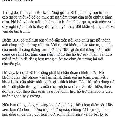
Thang đo Trầm cảm Beck, thường gọi là BDI, là bảng hỏi tự báo
cáo được thiết kế để đo mức độ nghiêm trọng của triệu chứng trầm
cảm. Nó hỏi về các trải nghiệm như buồn bã, bi quan, mất niềm vui,
suy nghĩ tự chỉ trích, thay đổi giấc ngủ, thay đổi khẩu vị, mệt mỏi và
vấn đề tập trung.
Điểm BDI có thể hữu ích vì nó sắp xếp nỗi khó chịu mơ hồ thành
ảnh chụp triệu chứng rõ hơn. Với người không chắc tâm trạng thấp
của mình là căng thẳng tạm thời hay điều gì đó dai dẳng hơn, một
công cụ sàng lọc trầm cảm riêng tư
có thể hỗ trợ suy ngẫm và giúp
mô tả mối lo dễ dàng hơn trong cuộc trò chuyện tương lai với
chuyên gia.
Dù vậy, kết quả BDI không phải là chẩn đoán chính thức. Nó
không thay thế phỏng vấn lâm sàng, đánh giá an toàn, xem xét y
khoa hoặc cân nhắc những lời giải thích khác. Tốt nhất nên dùng nó
như một phần thông tin: một cách nhận ra các kiểu biểu hiện, theo
dõi thay đổi theo thời gian và quyết định liệu hỗ trợ thêm có là điều
khôn ngoan hay không.
Nếu bạn dùng công cụ sàng lọc, hãy chú ý nhiều hơn điểm số. Hãy
xem bạn đã chọn những triệu chứng nào, chúng đã hiện diện bao
lâu, điều gì đã thay đổi trong đời sống hằng ngày và có bất kỳ lo