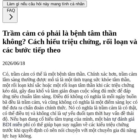
Làm gì nếu câu hỏi này mang tính cá nhân
FAQ
Trầm cảm có phải là bệnh tâm thần
không? Cách hiểu triệu chứng, rối loạn và
các bước tiếp theo
2026/06/18
Có, trầm cảm có thể là một bệnh tâm thần. Chính xác hơn, trầm cảm
lâm sàng thường được mô tả là một tình trạng sức khỏe tâm thần,
một rối loạn khí sắc hoặc một rối loạn tâm thần khi các triệu chứng
kéo dài, gây đau khổ và làm gián đoạn cuộc sống đủ mức để đáp
ứng tiêu chuẩn lâm sàng. Điều đó không có nghĩa là mỗi ngày buồn
bã đều là trầm cảm, và cũng không có nghĩa là một điểm sàng lọc có
thể đưa ra chẩn đoán chính thức. Nó có nghĩa là trầm cảm là có thật,
có thể điều trị và không chỉ là sự yếu đuối tạm thời hay vấn đề thái
độ. Nếu bạn đang cố hiểu tâm trạng của mình, một
bản tự đánh giá
BDI miễn phí
có thể giúp bạn suy ngẫm về các kiểu triệu chứng
trước khi quyết định có nên nói chuyện với một chuyên gia đủ năng
lực hay không.