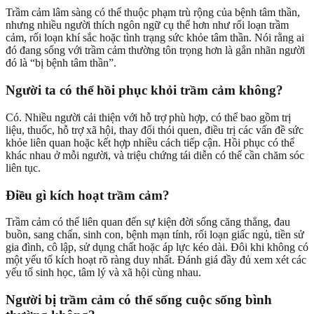
Trầm cảm lâm sàng có thể thuộc phạm trù rộng của bệnh tâm thần,
nhưng nhiều người thích ngôn ngữ cụ thể hơn như rối loạn trầm
cảm, rối loạn khí sắc hoặc tình trạng sức khỏe tâm thần. Nói rằng ai
đó đang sống với trầm cảm thường tôn trọng hơn là gắn nhãn người
đó là “bị bệnh tâm thần”.
Người ta có thể hồi phục khỏi trầm cảm không?
Có. Nhiều người cải thiện với hỗ trợ phù hợp, có thể bao gồm trị
liệu, thuốc, hỗ trợ xã hội, thay đổi thói quen, điều trị các vấn đề sức
khỏe liên quan hoặc kết hợp nhiều cách tiếp cận. Hồi phục có thể
khác nhau ở mỗi người, và triệu chứng tái diễn có thể cần chăm sóc
liên tục.
Điều gì kích hoạt trầm cảm?
Trầm cảm có thể liên quan đến sự kiện đời sống căng thẳng, đau
buồn, sang chấn, sinh con, bệnh mạn tính, rối loạn giấc ngủ, tiền sử
gia đình, cô lập, sử dụng chất hoặc áp lực kéo dài. Đôi khi không có
một yếu tố kích hoạt rõ ràng duy nhất. Đánh giá đầy đủ xem xét các
yếu tố sinh học, tâm lý và xã hội cùng nhau.
Người bị trầm cảm có thể sống cuộc sống bình