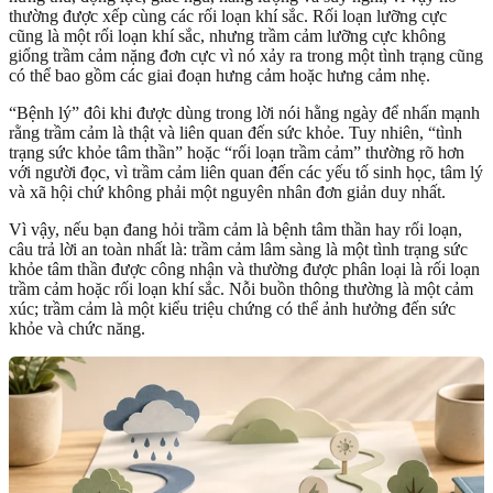
thường được xếp cùng các rối loạn khí sắc. Rối loạn lưỡng cực
cũng là một rối loạn khí sắc, nhưng trầm cảm lưỡng cực không
giống trầm cảm nặng đơn cực vì nó xảy ra trong một tình trạng cũng
có thể bao gồm các giai đoạn hưng cảm hoặc hưng cảm nhẹ.
“Bệnh lý” đôi khi được dùng trong lời nói hằng ngày để nhấn mạnh
rằng trầm cảm là thật và liên quan đến sức khỏe. Tuy nhiên, “tình
trạng sức khỏe tâm thần” hoặc “rối loạn trầm cảm” thường rõ hơn
với người đọc, vì trầm cảm liên quan đến các yếu tố sinh học, tâm lý
và xã hội chứ không phải một nguyên nhân đơn giản duy nhất.
Vì vậy, nếu bạn đang hỏi trầm cảm là bệnh tâm thần hay rối loạn,
câu trả lời an toàn nhất là: trầm cảm lâm sàng là một tình trạng sức
khỏe tâm thần được công nhận và thường được phân loại là rối loạn
trầm cảm hoặc rối loạn khí sắc. Nỗi buồn thông thường là một cảm
xúc; trầm cảm là một kiểu triệu chứng có thể ảnh hưởng đến sức
khỏe và chức năng.