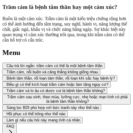
Trầm cảm là bệnh tâm thần hay một cảm xúc?
Buồn là một cảm xúc. Trầm cảm là một kiểu triệu chứng rộng hơn
có thể ảnh hưởng đến tâm trạng, suy nghĩ, hành vi, năng lượng thể
chất, giấc ngủ, khẩu vị và chức năng hằng ngày. Sự khác biệt này
quan trọng vì cảm xúc thường trôi qua, trong khi trầm cảm có thể
cần hỗ trợ có cấu trúc.
Menu
Câu trả lời ngắn: trầm cảm có thể là một bệnh tâm thần
Trầm cảm, nỗi buồn và căng thẳng không giống nhau
Bệnh tâm thần, rối loạn tâm thần, rối loạn khí sắc hay bệnh lý?
Điều gì có thể kích hoạt trầm cảm hoặc làm tăng nguy cơ?
Trầm cảm và lo âu có được coi là bệnh tâm thần không?
Trầm cảm sau sinh, theo mùa, lưỡng cực, nhẹ hoặc mạn tính có phải
là bệnh tâm thần không?
Sàng lọc BDI phù hợp với bức tranh này như thế nào
Hồi phục có thể trông như thế nào
Làm gì nếu câu hỏi này mang tính cá nhân
FAQ