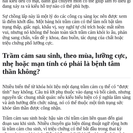
hai kiểu đều có mặt, đánh giá chuyên môn có thể giúp làm rõ điều gì
đang xảy ra và kiểu hỗ trợ nào có thể phù hợp.
Sự chồng lấp này là một lý do các công cụ sàng lọc nên được xem
là điểm khởi đầu. Một bảng hỏi trầm cảm có thể làm nổi bật tâm
trạng thấp, giấc ngủ, khẩu vị, suy nghĩ tự chỉ trích hoặc mất niềm
vui, nhưng nó không thể hoàn toàn tách trầm cảm khỏi lo âu, phản
ứng sang chấn, vấn đề y khoa, đau buồn, tác dụng của chất hoặc
triệu chứng phổ lưỡng cực.
Trầm cảm sau sinh, theo mùa, lưỡng cực,
nhẹ hoặc mạn tính có phải là bệnh tâm
thần không?
Nhiều biến thể từ khóa hỏi liệu một dạng trầm cảm cụ thể có “được
tính” hay không. Câu trả lời phụ thuộc vào dạng và bối cảnh, nhưng
nguyên tắc chung nhất quán: nếu kiểu biểu hiện có ý nghĩa lâm sàng
và ảnh hưởng đến chức năng, nó có thể thuộc một tình trạng sức
khỏe tâm thần được công nhận.
Trầm cảm sau sinh hoặc hậu sản chỉ trầm cảm liên quan đến giai
đoạn sau khi sinh. Nhiều chuyên gia hiện dùng thuật ngữ rộng hơn
là trầm cảm chu sinh, vì triệu chứng có thể bắt đầu trong thai kỳ