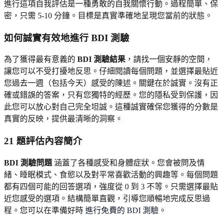
進行這項自我評估是一種勇敢的自我關懷行動。過程簡單、保
密，只需 5-10 分鐘。目標是真實準確地呈現您當前的狀態。
如何誠實有效地進行 BDI 測驗
為了獲得最有意義的
BDI 測驗結果
，請找一個安靜的空間，
讓您可以不受打擾地反思。仔細閱讀每個問題，並選擇最貼近
您過去一週（包括今天）感受的陳述。關鍵在於誠實。沒有正
確或錯誤的答案，只有您獨特的經歷。您的隱私受到保護，因
此您可以放心對自己完全坦誠。這種誠實確保您獲得的分數是
真實的反映，提供最清晰的洞察。
21 題評估內容簡介
BDI 測驗問題
涵蓋了各種感受和身體症狀。您會被問及情
緒、睡眠模式、食慾以及對平常喜歡活動的興趣等。每個問題
都有四個可能的回答選項，強度從 0 到 3 不等。只需選擇最貼
近您感受的選項。結構簡單直觀，引導您順暢地完成反思過
程。您可以在準備好時
進行免費的 BDI 測驗
。