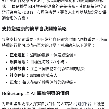
如，認知行為療法 (CBT) 可以幫助您識別和改變負面思維模
式 — 這是對從 BDI 獲得的洞察的完美補充。其他選擇包括辯
證行為療法 (DBT)、心理治療等。專業人士可以幫助您確定最
適合您的方案。
支持您健康的簡單自我關懷策略
專業支持至關重要，但日常的自我關懷習慣也同樣重要。小而
持續的行動可以帶來巨大的改變。考慮納入以下活動：
正念運動：
溫和的散步、伸展或瑜伽。
規律睡眠：
目標是每晚 7-9 小時。
營養飲食：
注意不同食物如何影響您的感受。
社交連結：
聯繫朋友或家人。
正念：
每天花幾分鐘專注於您的呼吸。
Bditest.org 上 AI 驅動洞察的價值
對於那些想更深入探究自我評估的人來說，
我們平台
上可選