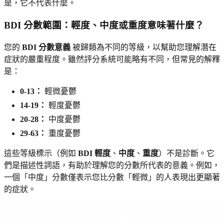
是，它不代表什麼。
BDI 分數範圍：輕度、中度或重度意味著什麼？
您的
BDI 分數意義
被歸類為不同的等級，以幫助您理解潛在
症狀的嚴重程度。雖然評分系統可能略有不同，但常見的解釋
是：
0-13：
輕微憂鬱
14-19：
輕度憂鬱
20-28：
中度憂鬱
29-63：
重度憂鬱
這些等級標示（例如
BDI 輕度
、
中度
、
重度
）不是診斷。它
們是描述性詞語，有助於理解您的分數所代表的意義。例如，
一個「中度」分數僅表示您比分數「輕微」的人表現出更顯著
的症狀。