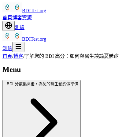
BDITest.org
首頁
博客
資源
測驗
BDITest.org
測驗
首頁
/
博客
/
了解您的 BDI 高分：如何與醫生談論憂鬱症
Menu
BDI 分數偏高後，為您的醫生預約做準備