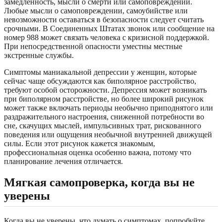
замедленность, мысли о смерти или самоповреждении.
Любые мысли о самоповреждении, самоубийстве или
невозможности оставаться в безопасности следует считать
срочными. В Соединенных Штатах звонок или сообщение на
номер 988 может связать человека с кризисной поддержкой.
При непосредственной опасности уместны местные
экстренные службы.
Симптомы маниакальной депрессии у женщин, которые
сейчас чаще обсуждаются как биполярное расстройство,
требуют особой осторожности. Депрессия может возникать
при биполярном расстройстве, но более широкий рисунок
может также включать периоды необычно приподнятого или
раздражительного настроения, сниженной потребности во
сне, скачущих мыслей, импульсивных трат, рискованного
поведения или ощущения необычной внутренней движущей
силы. Если этот рисунок кажется знакомым,
профессиональная оценка особенно важна, потому что
планирование лечения отличается.
Мягкая самопроверка, когда вы не
уверены
Когда вы не уверены, что думать о симптомах, попробуйте