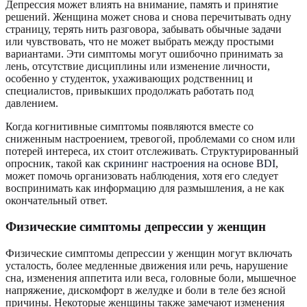
Депрессия может влиять на внимание, память и принятие
решений. Женщина может снова и снова перечитывать одну
страницу, терять нить разговора, забывать обычные задачи
или чувствовать, что не может выбрать между простыми
вариантами. Эти симптомы могут ошибочно принимать за
лень, отсутствие дисциплины или изменение личности,
особенно у студенток, ухаживающих родственниц и
специалистов, привыкших продолжать работать под
давлением.
Когда когнитивные симптомы появляются вместе со
сниженным настроением, тревогой, проблемами со сном или
потерей интереса, их стоит отслеживать. Структурированный
опросник, такой как
скрининг настроения на основе BDI
,
может помочь организовать наблюдения, хотя его следует
воспринимать как информацию для размышления, а не как
окончательный ответ.
Физические симптомы депрессии у женщин
Физические симптомы депрессии у женщин могут включать
усталость, более медленные движения или речь, нарушение
сна, изменения аппетита или веса, головные боли, мышечное
напряжение, дискомфорт в желудке и боли в теле без ясной
причины. Некоторые женщины также замечают изменения