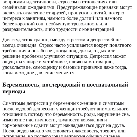
вопросами идентичности, стрессом в отношениях или
семейными ожиданиями. Предупреждающие признаки могут
включать отдаление от друзей, пропуски занятий, потерю
интереса к занятиям, намного более долгий или намного
более короткий сон, необычную тревожность или
раздражительность, либо трудности с концентрацией.
Для студенток граница между стрессом и депрессией не
всегда очевидна. Стресс часто усиливается вокруг понятного
требования и ослабевает, когда поддержка, отдых или
решение проблемы улучшают ситуацию. Депрессия может
ощущаться шире и устойчивее, влияя на мотивацию,
удовольствие, самооценку и базовые привычки даже тогда,
когда исходное давление меняется.
Беременность, послеродовый и постнатальный
периоды
Симптомы депрессии у беременных женщин и симптомы
послеродовой депрессии у женщин требуют внимательного
отношения, потому что беременность, роды, нарушение сна,
изменение идентичности, трудности кормления и
гормональные сдвиги могут накладываться друг на друга.
После родов можно чувствовать плаксивость, тревогу или
истощение, но послеродовая депрессия обычно сильнее,