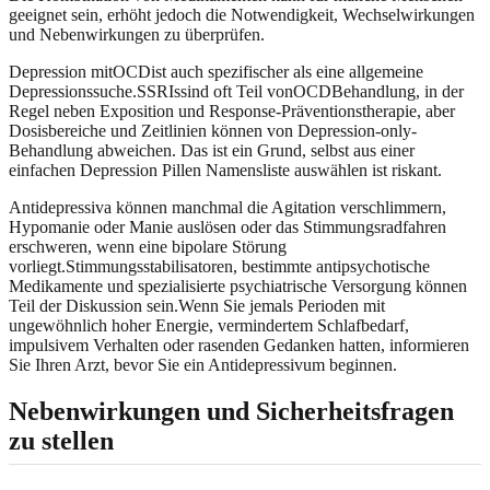
geeignet sein, erhöht jedoch die Notwendigkeit, Wechselwirkungen
und Nebenwirkungen zu überprüfen.
Depression mitOCDist auch spezifischer als eine allgemeine
Depressionssuche.SSRIssind oft Teil vonOCDBehandlung, in der
Regel neben Exposition und Response-Präventionstherapie, aber
Dosisbereiche und Zeitlinien können von Depression-only-
Behandlung abweichen. Das ist ein Grund, selbst aus einer
einfachen Depression Pillen Namensliste auswählen ist riskant.
Antidepressiva können manchmal die Agitation verschlimmern,
Hypomanie oder Manie auslösen oder das Stimmungsradfahren
erschweren, wenn eine bipolare Störung
vorliegt.Stimmungsstabilisatoren, bestimmte antipsychotische
Medikamente und spezialisierte psychiatrische Versorgung können
Teil der Diskussion sein.Wenn Sie jemals Perioden mit
ungewöhnlich hoher Energie, vermindertem Schlafbedarf,
impulsivem Verhalten oder rasenden Gedanken hatten, informieren
Sie Ihren Arzt, bevor Sie ein Antidepressivum beginnen.
Nebenwirkungen und Sicherheitsfragen
zu stellen