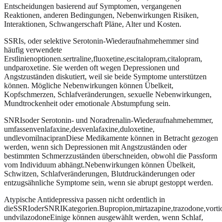
Entscheidungen basierend auf Symptomen, vergangenen
Reaktionen, anderen Bedingungen, Nebenwirkungen Risiken,
Interaktionen, Schwangerschaft Pläne, Alter und Kosten.
SSRIs, oder selektive Serotonin-Wiederaufnahmehemmer sind
häufig verwendete
Erstlinienoptionen.sertraline,fluoxetine,escitalopram,citalopram,
undparoxetine. Sie werden oft wegen Depressionen und
Angstzuständen diskutiert, weil sie beide Symptome unterstützen
können. Mögliche Nebenwirkungen können Übelkeit,
Kopfschmerzen, Schlafveränderungen, sexuelle Nebenwirkungen,
Mundtrockenheit oder emotionale Abstumpfung sein.
SNRIsoder Serotonin- und Noradrenalin-Wiederaufnahmehemmer,
umfassenvenlafaxine,desvenlafaxine,duloxetine,
undlevomilnacipranDiese Medikamente können in Betracht gezogen
werden, wenn sich Depressionen mit Angstzuständen oder
bestimmten Schmerzzuständen überschneiden, obwohl die Passform
vom Individuum abhängt.Nebenwirkungen können Übelkeit,
Schwitzen, Schlafveränderungen, Blutdruckänderungen oder
entzugsähnliche Symptome sein, wenn sie abrupt gestoppt werden.
Atypische Antidepressiva passen nicht ordentlich in
dieSSRIoderSNRIKategorien.Bupropion,mirtazapine,trazodone,vortio
undvilazodoneEinige können ausgewählt werden, wenn Schlaf,