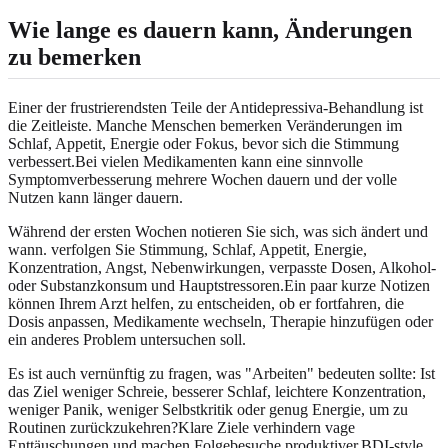
Wie lange es dauern kann, Änderungen
zu bemerken
Einer der frustrierendsten Teile der Antidepressiva-Behandlung ist
die Zeitleiste. Manche Menschen bemerken Veränderungen im
Schlaf, Appetit, Energie oder Fokus, bevor sich die Stimmung
verbessert.Bei vielen Medikamenten kann eine sinnvolle
Symptomverbesserung mehrere Wochen dauern und der volle
Nutzen kann länger dauern.
Während der ersten Wochen notieren Sie sich, was sich ändert und
wann. verfolgen Sie Stimmung, Schlaf, Appetit, Energie,
Konzentration, Angst, Nebenwirkungen, verpasste Dosen, Alkohol-
oder Substanzkonsum und Hauptstressoren.Ein paar kurze Notizen
können Ihrem Arzt helfen, zu entscheiden, ob er fortfahren, die
Dosis anpassen, Medikamente wechseln, Therapie hinzufügen oder
ein anderes Problem untersuchen soll.
Es ist auch vernünftig zu fragen, was "Arbeiten" bedeuten sollte: Ist
das Ziel weniger Schreie, besserer Schlaf, leichtere Konzentration,
weniger Panik, weniger Selbstkritik oder genug Energie, um zu
Routinen zurückzukehren?Klare Ziele verhindern vage
Enttäuschungen und machen Folgebesuche produktiver.BDI-style