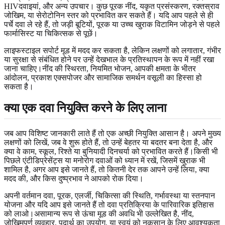
HIVदवाइयां, और अन्य उपचार। कुछ पूरक नींद, यकृत प्रसंस्करण, रक्तस्राव
जोखिम, या सेरोटोनिन स्तर को प्रभावित कर सकते हैं। यदि आप पहले से ही
पर्चे दवा ले रहे हैं, तो जड़ी बूटियों, पूरक या उच्च खुराक विटामिन जोड़ने से पहले
फार्मासिस्ट या चिकित्सक से पूछें।
लाइफस्टाइल सपोर्ट मूड में मदद कर सकता है, लेकिन लक्षणों को लगातार, गंभीर
या सुरक्षा से संबंधित होने पर उन्हें देखभाल के प्रतिस्थापन के रूप में नहीं रखा
जाना चाहिए।नींद की स्थिरता, नियमित भोजन, आपकी क्षमता के भीतर
आंदोलन, प्रकाश एक्सपोजर और सामाजिक समर्थन वसूली का हिस्सा हो
सकता है।
क्या एक दवा नियुक्ति करने के लिए लाना
जब आप विशिष्ट जानकारी लाते हैं तो एक अच्छी नियुक्ति आसान है। अपने मुख्य
लक्षणों को लिखें, जब वे शुरू होते हैं, तो उन्हें बेहतर या बदतर बना देता है, और
क्या वे काम, स्कूल, रिश्ते या बुनियादी दिनचर्या को प्रभावित करते हैं।किसी भी
पिछले एंटीडिप्रेसेंट्स या मनोरोग दवाओं को ध्यान में रखें, जिसमें खुराक भी
शामिल है, अगर आप इसे जानते हैं, तो कितनी देर तक आपने उन्हें लिया, क्या
मदद की, और किस दुष्प्रभाव ने आपको रोक दिया।
अपनी वर्तमान दवा, पूरक, एलर्जी, चिकित्सा की स्थिति, गर्भावस्था या स्तनपान
योजना और यदि आप इसे जानते हैं तो दवा प्रतिक्रिया के पारिवारिक इतिहास
को लाओ।असामान्य रूप से ऊंचा मूड की अवधि भी उल्लेखित है, नींद,
जोखिमपूर्ण व्यवहार, पदार्थ का उपयोग, या स्वयं को नुकसान के लिए आवश्यकता