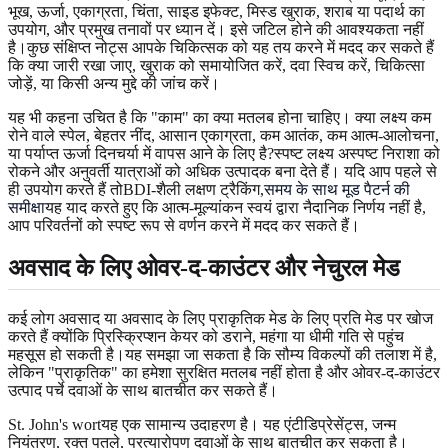
भूख, ऊर्जा, एकाग्रता, चिंता, साइड इफेक्ट, मिस्ड खुराक, शराब या पदार्थ का
उपयोग, और प्रमुख तनावों पर ध्यान दें। इसे जटिल होने की आवश्यकता नहीं
है।कुछ संक्षिप्त नोट्स आपके चिकित्सक को यह तय करने में मदद कर सकते हैं
कि क्या जारी रखा जाए, खुराक को समायोजित करें, दवा स्विच करें, चिकित्सा
जोड़ें, या किसी अन्य मुद्दे की जांच करें।
यह भी कहना उचित है कि "काम" का क्या मतलब होना चाहिए। क्या लक्ष्य कम
रोने वाले स्पेल, बेहतर नींद, आसान एकाग्रता, कम आतंक, कम आत्म-आलोचना,
या पर्याप्त ऊर्जा दिनचर्या में वापस आने के लिए है?स्पष्ट लक्ष्य अस्पष्ट निराशा को
रोकने और अनुवर्ती यात्राओं को अधिक उत्पादक बना देते हैं। यदि आप पहले से
ही उपयोग करते हैं तोBDI-शैली लक्षण ट्रैकिंग,
समय के साथ मूड पैटर्न की
समीक्षा
यह याद करते हुए कि आत्म-मूल्यांकन स्वयं द्वारा नैदानिक निर्णय नहीं है,
आप परिवर्तनों को स्पष्ट रूप से वर्णन करने में मदद कर सकते हैं।
अवसाद के लिए ओवर-द-काउंटर और नेचुरल मेड
कई लोग अवसाद या अवसाद के लिए प्राकृतिक मेड के लिए प्रति मेड पर खोज
करते हैं क्योंकि प्रिस्क्रिप्शन केयर को डराने, महंगा या धीमी गति से पहुंच
महसूस हो सकती है।यह समझा जा सकता है कि सौम्य विकल्पों की तलाश में है,
लेकिन "प्राकृतिक" का हमेशा सुरक्षित मतलब नहीं होता है और ओवर-द-काउंटर
उत्पाद पर्चे दवाओं के साथ बातचीत कर सकते हैं।
St. John's wortयह एक सामान्य उदाहरण है। यह एंटीडिप्रेसेंट्स, जन्म
नियंत्रण, रक्त पतले, प्रत्यारोपण दवाओं के साथ बातचीत कर सकता है।