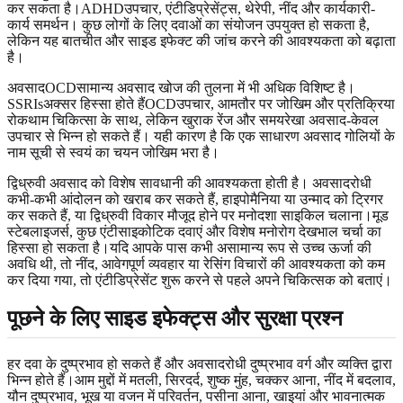
कर सकता है।ADHDउपचार, एंटीडिप्रेसेंट्स, थेरेपी, नींद और कार्यकारी-
कार्य समर्थन। कुछ लोगों के लिए दवाओं का संयोजन उपयुक्त हो सकता है,
लेकिन यह बातचीत और साइड इफेक्ट की जांच करने की आवश्यकता को बढ़ाता
है।
अवसादOCDसामान्य अवसाद खोज की तुलना में भी अधिक विशिष्ट है।
SSRIsअक्सर हिस्सा होते हैंOCDउपचार, आमतौर पर जोखिम और प्रतिक्रिया
रोकथाम चिकित्सा के साथ, लेकिन खुराक रेंज और समयरेखा अवसाद-केवल
उपचार से भिन्न हो सकते हैं। यही कारण है कि एक साधारण अवसाद गोलियों के
नाम सूची से स्वयं का चयन जोखिम भरा है।
द्विध्रुवी अवसाद को विशेष सावधानी की आवश्यकता होती है। अवसादरोधी
कभी-कभी आंदोलन को खराब कर सकते हैं, हाइपोमैनिया या उन्माद को ट्रिगर
कर सकते हैं, या द्विध्रुवी विकार मौजूद होने पर मनोदशा साइकिल चलाना।मूड
स्टेबलाइजर्स, कुछ एंटीसाइकोटिक दवाएं और विशेष मनोरोग देखभाल चर्चा का
हिस्सा हो सकता है।यदि आपके पास कभी असामान्य रूप से उच्च ऊर्जा की
अवधि थी, तो नींद, आवेगपूर्ण व्यवहार या रेसिंग विचारों की आवश्यकता को कम
कर दिया गया, तो एंटीडिप्रेसेंट शुरू करने से पहले अपने चिकित्सक को बताएं।
पूछने के लिए साइड इफेक्ट्स और सुरक्षा प्रश्न
हर दवा के दुष्प्रभाव हो सकते हैं और अवसादरोधी दुष्प्रभाव वर्ग और व्यक्ति द्वारा
भिन्न होते हैं।आम मुद्दों में मतली, सिरदर्द, शुष्क मुंह, चक्कर आना, नींद में बदलाव,
यौन दुष्प्रभाव, भूख या वजन में परिवर्तन, पसीना आना, खाइयां और भावनात्मक