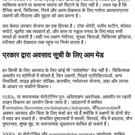
व्यक्तित्व बनाने या सामान्य भावना को मिटाने के लिए नहीं है। लक्ष्य यह है कि
दैनिक कार्य, चिकित्सा, रिश्ते और आत्म-देखभाल के लिए पर्याप्त अवसादग्रस्त
लक्षणों की तीव्रता और दृढ़ता को कम करना है।
दवा केवल उपचार योजना का एक हिस्सा है। टॉक थेरेपी, स्लीप रूटीन, सोशल
सपोर्ट, मूवमेंट जब व्यवहार्य हो, और काम या स्कूल तनाव के लिए मदद सभी
मामले हो सकती है।सही पथ लक्षण गंभीरता, सुरक्षा चिंताओं, चिकित्सा इतिहास,
वरीयता और देखभाल तक पहुंच पर निर्भर करता है।
प्रकार द्वारा अवसाद सूची के लिए आम मेड
हर किसी के लिए अवसाद के लिए कोई भी "सर्वश्रेष्ठ" मेड नहीं है। चिकित्सक
आमतौर पर श्रेणियों में सोचते हैं, फिर लक्षणों, पिछले प्रतिक्रियाओं, अन्य
स्थितियों, साइड इफेक्ट जोखिम, बातचीत, गर्भावस्था योजना, उम्र और लागत
के आधार पर संकीर्ण विकल्प।
SSRIs, या चयनात्मक सेरोटोनिन पुन: अधिग्रहण अवरोधक, आमतौर पर पहली
लाइन विकल्प का उपयोग किया जाता है। उदाहरणों में शामिल
हैं:sertraline,fluoxetine,escitalopram,citalopram, औरparoxetineवे
अक्सर अवसाद और चिंता के लिए चर्चा कर रहे हैं क्योंकि वे लक्षणों के दोनों सेट
में मदद कर सकते हैं। संभावित दुष्प्रभावों में मतली, सिरदर्द, नींद में बदलाव, यौन
दुष्प्रभाव, शुष्क मुंह, या भावनात्मक धुंधलापन शामिल हो सकते हैं।
SNRIs, या सेरोटोनिन और norepinephrine reuptake अवरोधक, शामिल