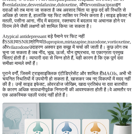
हैंvenlafaxine,desvenlafaxine,duloxetine, औरlevomilnacipranइन
दवाओं को तब माना जा सकता है जब अवसाद चिंता या कुछ दर्द की स्थिति से
अधिक हो जाता है, हालांकि यह फिट व्यक्ति पर निर्भर करता है।साइड इफेक्ट में
मतली, पसीना आना, नींद में बदलाव, रक्तचाप में बदलाव या अचानक होने पर
विराम लेने जैसी लक्षणों को शामिल किया जा सकता है।
Atypical antidepressant बड़े पैमाने पर फिट नहीं
हैSSRIयाSNRIश्रेणियांBupropion,mirtazapine,trazodone,vortioxetine,
औरvilazodoneउदाहरण अक्सर इस समूह में चर्चा की जाती है। कुछ लोग तब
चुना जा सकता है जब नींद, भूख, ऊर्जा, यौन दुष्प्रभाव, या एकाग्रता प्रमुख
चिंताएं होती हैं। व्यापारी दवा से भिन्न होते हैं, यही कारण है कि एक पूर्ण दवा
समीक्षा मामले क्यों हैं।
पुराने वर्गों, जिसमें ट्राइसाइक्लिक एंटीडिप्रेसेंट और शामिल हैंMAOIs, अभी भी
चयनित स्थितियों में उपयोगी हो सकता है, खासकर जब नए विकल्पों में मदद नहीं
की है। उन्हें साइड इफेक्ट, ओवरडोज जोखिम, खाद्य प्रतिबंध या दवा बातचीत
के कारण अधिक सावधानीपूर्वक निगरानी की आवश्यकता होती है।वे आमतौर पर
एक आकस्मिक पहली पसंद नहीं होते हैं।